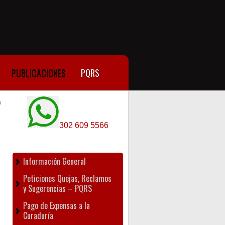
PUBLICACIONES
PQRS
302 609 5566
Información General
Peticiones Quejas, Reclamos
y Sugerencias – PQRS
Pago de Expensas a la
Curaduría