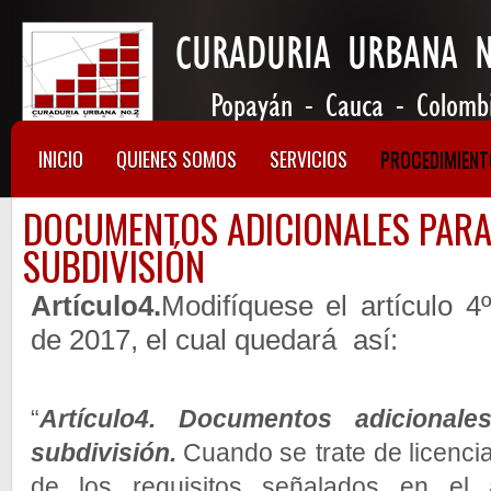
INICIO
QUIENES SOMOS
SERVICIOS
PROCEDIMIEN
DOCUMENTOS ADICIONALES PARA 
SUBDIVISIÓN
Artículo4.
Modifíquese el artículo 4
de 2017, el cual quedará
así:
“
Artículo4. Documentos adicionale
subdivisión.
Cuando se
trate de licenc
de los requisitos señalados en el 